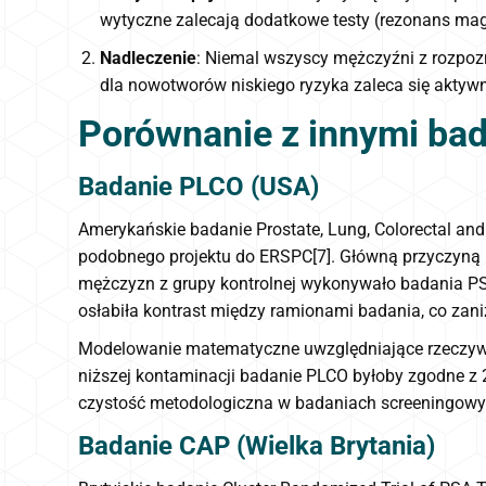
wytyczne zalecają dodatkowe testy (rezonans mag
Nadleczenie
: Niemal wszyscy mężczyźni z rozpoz
dla nowotworów niskiego ryzyka zaleca się aktywn
Porównanie z innymi ba
Badanie PLCO (USA)
Amerykańskie badanie Prostate, Lung, Colorectal and 
podobnego projektu do ERSPC[7]. Główną przyczyną
mężczyzn z grupy kontrolnej wykonywało badania PS
osłabiła kontrast między ramionami badania, co zan
Modelowanie matematyczne uwzględniające rzeczywis
niższej kontaminacji badanie PLCO byłoby zgodne z 2
czystość metodologiczna w badaniach screeningowy
Badanie CAP (Wielka Brytania)