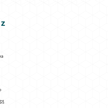
 z
ka
o
2].