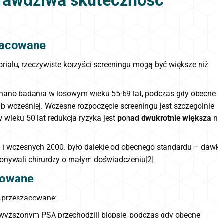
prawdziwa skuteczność
zacowane
ialu, rzeczywiste korzyści screeningu mogą być większe niż
nano badania w losowym wieku 55-69 lat, podczas gdy obecne
ub wcześniej. Wczesne rozpoczęcie screeningu jest szczególnie
wieku 50 lat redukcja ryzyka jest
ponad dwukrotnie większa
n
. i wczesnych 2000. było dalekie od obecnego standardu – dawk
wykonywali chirurdzy o małym doświadczeniu[2]
cowane
 przeszacowane:
wyższonym PSA przechodzili biopsję, podczas gdy obecne