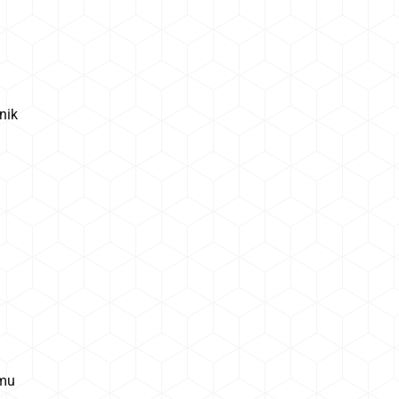
nik
emu