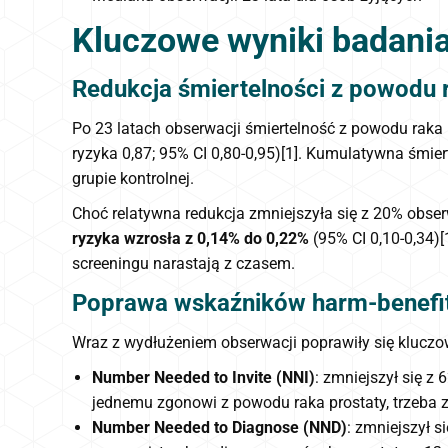
Kluczowe wyniki badani
Redukcja śmiertelności z powodu 
Po 23 latach obserwacji śmiertelność z powodu raka 
ryzyka 0,87; 95% CI 0,80-0,95)[1]. Kumulatywna śmie
grupie kontrolnej.
Choć relatywna redukcja zmniejszyła się z 20% obse
ryzyka wzrosła z 0,14% do 0,22%
(95% CI 0,10-0,34)[
screeningu narastają z czasem.
Poprawa wskaźników harm-benefi
Wraz z wydłużeniem obserwacji poprawiły się kluczo
Number Needed to Invite (NNI)
: zmniejszył się z
jednemu zgonowi z powodu raka prostaty, trzeba 
Number Needed to Diagnose (NND)
: zmniejszył s