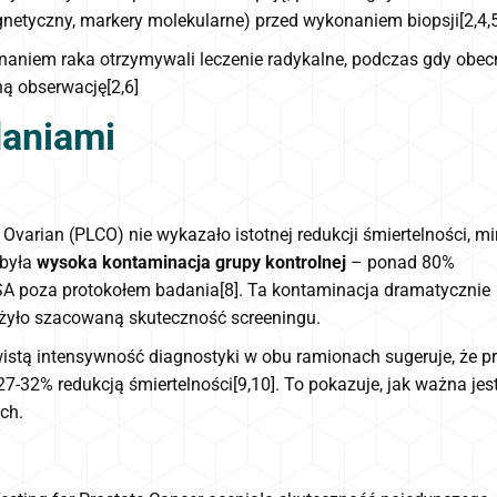
netyczny, markery molekularne) przed wykonaniem biopsji[2,4,5
naniem raka otrzymywali leczenie radykalne, podczas gdy obec
ą obserwację[2,6]
daniami
Ovarian (PLCO) nie wykazało istotnej redukcji śmiertelności, m
 była
wysoka kontaminacja grupy kontrolnej
– ponad 80%
A poza protokołem badania[8]. Ta kontaminacja dramatycznie
iżyło szacowaną skuteczność screeningu.
tą intensywność diagnostyki w obu ramionach sugeruje, że p
7-32% redukcją śmiertelności[9,10]. To pokazuje, jak ważna jes
ch.