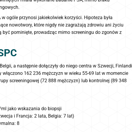
ingowych.
w ogóle przynosi jakiekolwiek korzyści. Hipoteza była
ce nowotwory, które nigdy nie zagrażają zdrowiu ani życiu
ą być pominięte, prowadząc mimo screeningu do zgonów z
RSPC
lgii, a następnie dołączyły do niego centra w Szwecji, Finlandi
alizy włączono 162 236 mężczyzn w wieku 55-69 lat w momencie
rupy screeningowej (72 888 mężczyzn) lub kontrolnej (89 348
ml jako wskazania do biopsji
cja i Francja: 2 lata, Belgia: 7 lat)
ymalna: 8