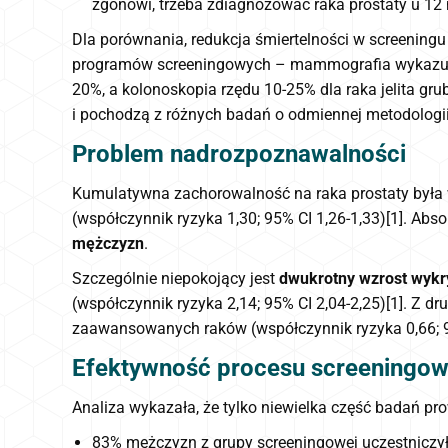
zgonowi, trzeba zdiagnozować raka prostaty u 12
Dla porównania, redukcja śmiertelności w screeningu
programów screeningowych – mammografia wykazuje w
20%, a kolonoskopia rzędu 10-25% dla raka jelita grub
i pochodzą z różnych badań o odmiennej metodologii
Problem nadrozpoznawalności
Kumulatywna zachorowalność na raka prostaty była w
(współczynnik ryzyka 1,30; 95% CI 1,26-1,33)[1]. Ab
mężczyzn
.
Szczególnie niepokojący jest
dwukrotny wzrost wykr
(współczynnik ryzyka 2,14; 95% CI 2,04-2,25)[1]. Z d
zaawansowanych raków (współczynnik ryzyka 0,66; 9
Efektywność procesu screeningo
Analiza wykazała, że tylko niewielka część badań pr
83% mężczyzn z grupy screeningowej uczestniczy