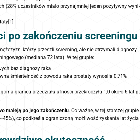
ch (28% uczestników miało przynajmniej jeden pozytywny wyni
taty[1]
ści po zakończeniu screeningu
czyzn, którzy przeszli screening, ale nie otrzymali diagnozy
ningowego (mediana 72 lata). W tej grupie:
wych bez diagnozy raka
wna śmiertelność z powodu raka prostaty wynosiła 0,71%
órna granica przedziału ufności przekroczyła 1,0 około 6 lat p
wo maleją po jego zakończeniu
. Co ważne, w tej starszej grupie
(~45%), co podkreśla ograniczoną możliwość zyskania lat życia