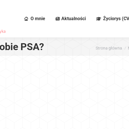
O mnie
Aktualności
Życiorys (CV
sobie PSA?
Jesteś tutaj:
Strona główna