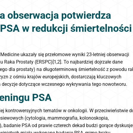
a obserwacja potwierdza
PSA w redukcji śmiertelności
Medicine ukazały się przełomowe wyniki 23-letniej obserwacji
aka Prostaty (ERSPC)[1,2]. To najbardziej dojrzałe dane
go dla prostaty) na długoterminową śmiertelność z powodu ra
zyzn z ośmiu krajów europejskich, dostarczają kluczowych
ch decyzje dotyczące wczesnego wykrywania tego nowotworu.
eeningu PSA
iej kontrowersyjnych tematów w onkologii. W przeciwieństwie d
iewowych (cytologia, mammografia, kolonoskopia,
), badanie PSA od prawie czterech dekad budzi gorące dyskusje[
winiętych miała wykonane badanie PSA, mimo braku