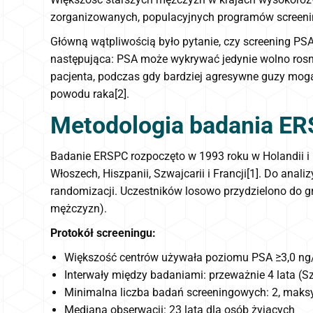
zorganizowanych, populacyjnych programów screen
Główną wątpliwością było pytanie, czy screening PSA 
następująca: PSA może wykrywać jedynie wolno rosną
pacjenta, podczas gdy bardziej agresywne guzy mog
powodu raka[2].
Metodologia badania E
Badanie ERSPC rozpoczęto w 1993 roku w Holandii i Be
Włoszech, Hiszpanii, Szwajcarii i Francji[1]. Do an
randomizacji. Uczestników losowo przydzielono do g
mężczyzn).
Protokół screeningu:
Większość centrów używała poziomu PSA ≥3,0 ng/
Interwały między badaniami: przeważnie 4 lata (Szwe
Minimalna liczba badań screeningowych: 2, maks
Mediana obserwacji: 23 lata dla osób żyjących