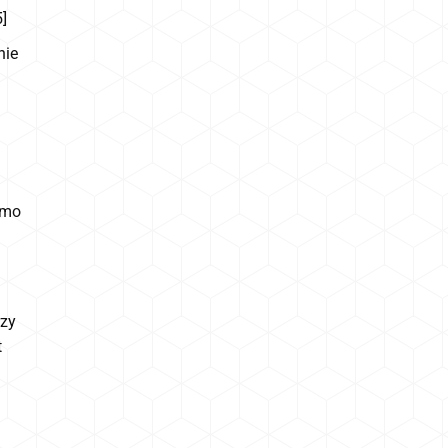
]
nie
imo
rzy
t