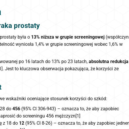
a
raka prostaty
prostaty była o
13% niższa w grupie screeningowej
(współczyn
rtelność wyniosła 1,4% w grupie screeningowej wobec 1,6% w
rwowanej po 16 latach do 13% po 23 latach,
absolutna redukcja
1]. Jest to kluczowa obserwacja pokazująca, że korzyści ze
t
we wskaźniki oceniające stosunek korzyści do szkód:
 628 do
456
(95% CI 306-943) – oznacza to, że aby zapobiec
zaprosić do screeningu 456 mężczyzn[1]
ię z 18 do
12
(95% CI 8-26) – oznacza to, że aby zapobiec jedn