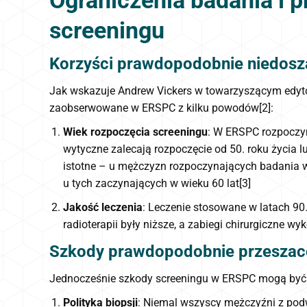
Ograniczenia badania i 
screeningu
Korzyści prawdopodobnie niedos
Jak wskazuje Andrew Vickers w towarzyszącym edytor
zaobserwowane w ERSPC z kilku powodów[2]:
Wiek rozpoczęcia screeningu
: W ERSPC rozpoczy
wytyczne zalecają rozpoczęcie od 50. roku życia l
istotne – u mężczyzn rozpoczynających badania w 
u tych zaczynających w wieku 60 lat[3]
Jakość leczenia
: Leczenie stosowane w latach 90
radioterapii były niższe, a zabiegi chirurgiczne 
Szkody prawdopodobnie przesza
Jednocześnie szkody screeningu w ERSPC mogą być
Polityka biopsji
: Niemal wszyscy mężczyźni z pod