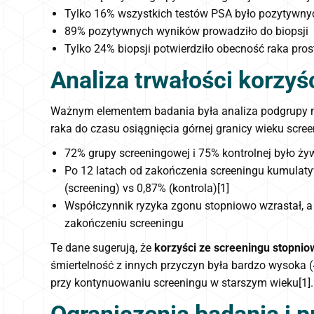
Tylko 16% wszystkich testów PSA było pozytywny
89% pozytywnych wyników prowadziło do biopsji
Tylko 24% biopsji potwierdziło obecność raka pros
Analiza trwałości korzy
Ważnym elementem badania była analiza podgrupy męż
raka do czasu osiągnięcia górnej granicy wieku scree
72% grupy screeningowej i 75% kontrolnej było ży
Po 12 latach od zakończenia screeningu kumulaty
(screening) vs 0,87% (kontrola)[1]
Współczynnik ryzyka zgonu stopniowo wzrastał, a g
zakończeniu screeningu
Te dane sugerują, że
korzyści ze screeningu stopnio
śmiertelność z innych przyczyn była bardzo wysoka 
przy kontynuowaniu screeningu w starszym wieku[1].