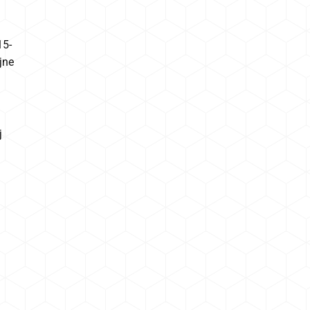
15-
jne
j