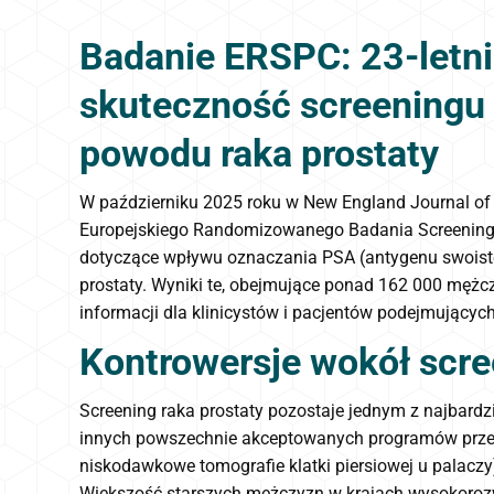
Badanie ERSPC: 23-letni
skuteczność screeningu 
powodu raka prostaty
W październiku 2025 roku w New England Journal of 
Europejskiego Randomizowanego Badania Screeningu R
dotyczące wpływu oznaczania PSA (antygenu swoiste
prostaty. Wyniki te, obejmujące ponad 162 000 mężc
informacji dla klinicystów i pacjentów podejmujący
Kontrowersje wokół scr
Screening raka prostaty pozostaje jednym z najbardz
innych powszechnie akceptowanych programów przes
niskodawkowe tomografie klatki piersiowej u palaczy
Większość starszych mężczyzn w krajach wysokoroz