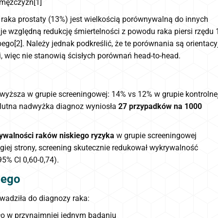
 mężczyzn[1]
 raka prostaty (13%) jest wielkością porównywalną do innych
zględną redukcję śmiertelności z powodu raka piersi rzędu 
ego[2]. Należy jednak podkreślić, że te porównania są orientacy
, więc nie stanowią ścisłych porównań head-to-head.
yższa w grupie screeningowej: 14% vs 12% w grupie kontrolne
solutna nadwyżka diagnoz wyniosła
27 przypadków na 1000
ywalności raków niskiego ryzyka
w grupie screeningowej
rugiej strony, screening skutecznie redukował wykrywalność
5% CI 0,60-0,74).
wego
owadziła do diagnozy raka:
ło w przynajmniej jednym badaniu